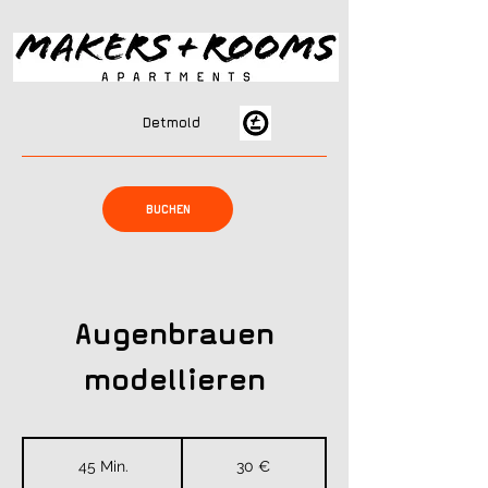
Detmold
BUCHEN
Augenbrauen
modellieren
30
Euro
45 Min.
4
30 €
5