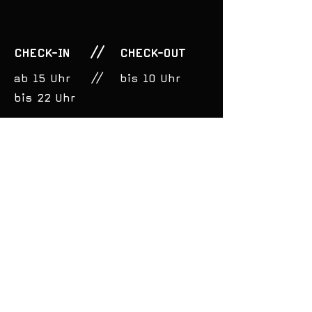
CHECK-IN // CHECK-OUT
ab 15 Uhr // bis 10 Uhr
bis 22 Uhr
Hier kannst du uns deine
Anfrage senden: